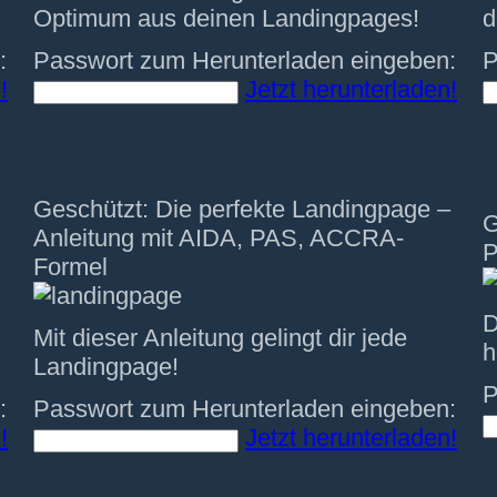
Optimum aus deinen Landingpages!
d
:
Passwort zum Herunterladen eingeben:
P
!
Jetzt herunterladen!
Geschützt: Die perfekte Landingpage –
G
Anleitung mit AIDA, PAS, ACCRA-
P
Formel
D
Mit dieser Anleitung gelingt dir jede
h
Landingpage!
P
:
Passwort zum Herunterladen eingeben:
!
Jetzt herunterladen!