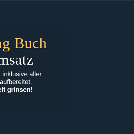
ng Buch
msatz
nklusive aller
ufbereitet.
eit grinsen!